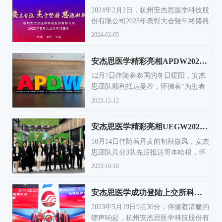
2024年2月2日，杭州安杰思医学科技股
份有限公司2023年表彰大会暨年终盛典
如期而至，公司管理层以及全体员工齐
2024-02-05
聚一堂，共襄盛举。
安杰思医学精彩亮相APDW2023大会
12月7日伴随着泰国的冬日暖阳，安杰
思团队顺利抵达曼谷，怀揣着“为患者
和临床医生提供更具创造力的手术解决
2023-12-12
方案”的公司使命，开启了此次的
APDW之旅。
安杰思医学精彩亮相UEGW2023大会
10月14日伴随着丹麦的初秋微风，安杰
思团队兵分3队先后抵达哥本哈根，怀
揣着“为患者和临床医生提供更具创造
2023-10-18
力的手术解决方案”的公司使命，开始
了本次的UEGweek 之旅。
安杰思医学成功登陆上交所科创板
2023年5月19日9点30分，伴随着清脆的
锣声响起，杭州安杰思医学科技股份有