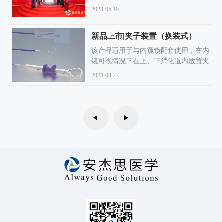
限公司股票正式在上海证券交易所科创
2023-05-19
板挂牌上市，开启资本市场发展新征
程。公司股票简称“安杰思”，股票代码
新品上市|夹子装置（换装式）
688581。
该产品适用于与内窥镜配套使用，在内
镜可视情况下在上、下消化道内放置夹
子部件，对各种原因引起的上、下消化
2023-03-23
道出血:如动脉性出血、持续性渗血、
血管残端出血等需进行机械止血或创面
缝合治疗。