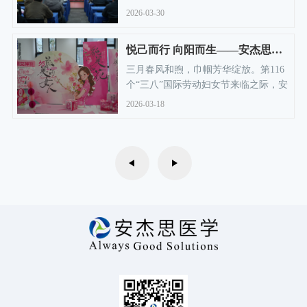
行。
2026-03-30
悦己而行 向阳而生——安杰思三八妇女节活动圆满开展
三月春风和煦，巾帼芳华绽放。第116
个“三八”国际劳动妇女节来临之际，安
杰思于3月6日向全体女员工送上节日祝
2026-03-18
福与暖心关怀，致敬每一位坚守岗位、
发光发热的女性。