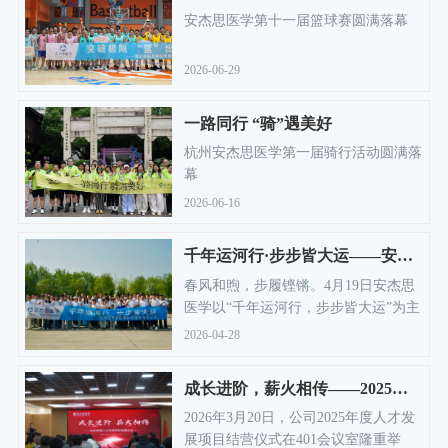
安杰思医学第十一届篮球赛圆满落幕
2026-06-29
一路同行 “骑”遇美好
杭州安杰思医学第一届骑行活动圆满落
幕
2026-06-16
千年运河行·步步皆大运——安杰思医学2026年毅行活动圆满召开
春风和煦，步履铿锵。4月19日安杰思
医学以“千年运河行，步步皆大运”为主
题开展户外毅行活动，参与员工齐聚运
2026-04-28
河畔，循着千年文脉，迈步前行，以徒
步之行展企业风采。
成长进阶，薪火相传——2025年度人才发展项目结营仪式圆满落幕
2026年3月20日，公司2025年度人才发
展项目结营仪式在401会议室隆重举