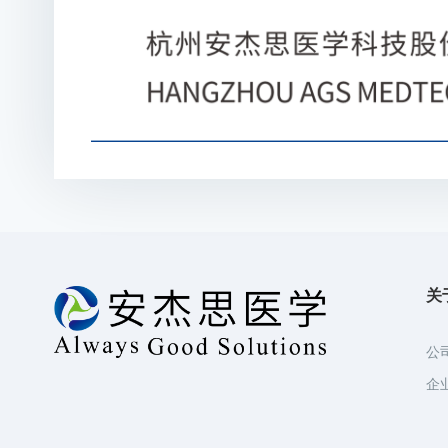
关
公
企