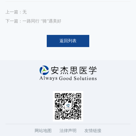
上一篇：无
下一篇：一路同行 “骑”遇美好
返回列表
网站地图
法律声明
友情链接