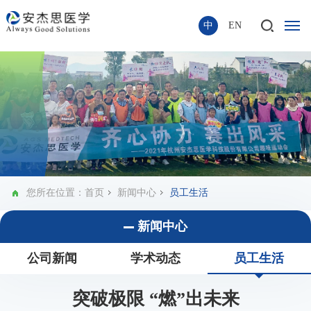
中
EN
您所在位置：
首页
新闻中心
员工生活
新闻中心
公司新闻
学术动态
员工生活
突破极限 “燃”出未来